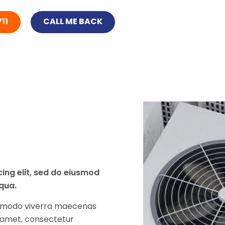
11
CALL ME BACK
ing elit, sed do eiusmod
qua.
commodo viverra maecenas
t amet, consectetur