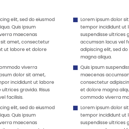
cing elit, sed do eiusmod
Lorem ipsum dolor sit
iqua. Quis ipsum
tempor incididunt ut 
viverra maecenas
suspendisse ultrices
 sit amet, consectetur
accumsan lacus vel fa
nt ut labore et dolore
adipiscing elit, sed 
magna aliqua.
s commodo viverra
Quis ipsum suspendiss
psum dolor sit amet,
maecenas accumsan lac
por incididunt ut labore
consectetur adipiscin
ultrices gravida. Risus
et dolore magna aliqu
facilisis.
commodo viverra maec
cing elit, sed do eiusmod
Lorem ipsum dolor sit
iqua. Quis ipsum
tempor incididunt ut 
viverra maecenas
suspendisse ultrices