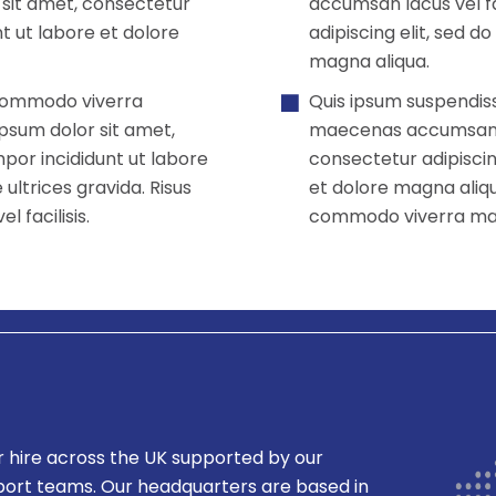
 sit amet, consectetur
accumsan lacus vel fa
nt ut labore et dolore
adipiscing elit, sed 
magna aliqua.
s commodo viverra
Quis ipsum suspendiss
psum dolor sit amet,
maecenas accumsan lac
por incididunt ut labore
consectetur adipiscin
ultrices gravida. Risus
et dolore magna aliqu
facilisis.
commodo viverra maec
r hire across the UK supported by our
port teams. Our headquarters are based in